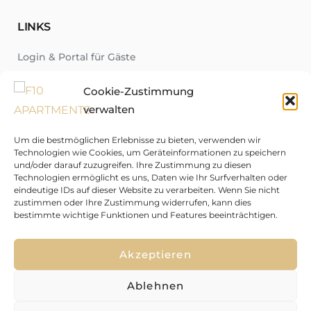
LINKS
Login & Portal für Gäste
Über uns
Cookie-Zustimmung
Neuigkeiten
verwalten
Region
Um die bestmöglichen Erlebnisse zu bieten, verwenden wir
Fragen-Antworten-Katalog
Technologien wie Cookies, um Geräteinformationen zu speichern
und/oder darauf zuzugreifen. Ihre Zustimmung zu diesen
Kontakt
Technologien ermöglicht es uns, Daten wie Ihr Surfverhalten oder
eindeutige IDs auf dieser Website zu verarbeiten. Wenn Sie nicht
zustimmen oder Ihre Zustimmung widerrufen, kann dies
bestimmte wichtige Funktionen und Features beeinträchtigen.
↑
Akzeptieren
Ablehnen
F10 APARTMENTS © 2026 Alle Rechte vorbehalten