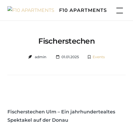
Skip
F10 APARTMENTS
to
content
Fischerstechen
admin
01.01.2025
Events
Fischerstechen Ulm – Ein jahrhundertealtes
Spektakel auf der Donau