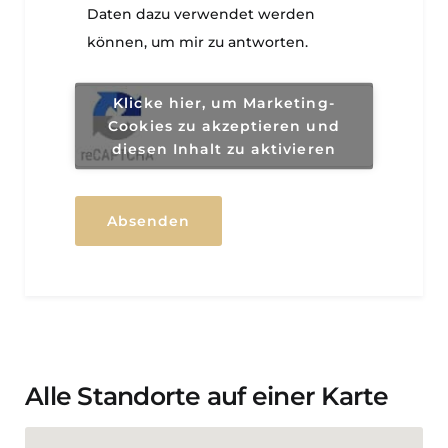
st
Daten dazu verwendet werden
i
können, um mir zu antworten.
m
m
u
Klicke hier, um Marketing-
n
Cookies zu akzeptieren und
g
diesen Inhalt zu aktivieren
Z
u
st
Absenden
i
m
m
u
n
g
fü
Alle Standorte auf einer Karte
r