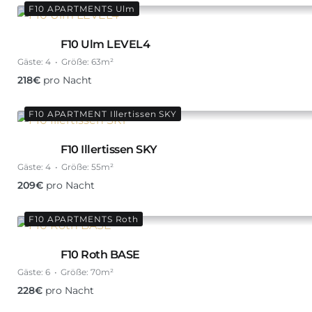
F10 APARTMENTS Ulm
F10 Ulm LEVEL4
Gäste:
4
Größe:
63m²
218
€
pro Nacht
F10 APARTMENT Illertissen SKY
F10 Illertissen SKY
Gäste:
4
Größe:
55m²
209
€
pro Nacht
F10 APARTMENTS Roth
F10 Roth BASE
Gäste:
6
Größe:
70m²
228
€
pro Nacht