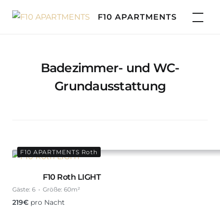
Skip
F10 APARTMENTS
to
content
Badezimmer- und WC-
Grundausstattung
F10 APARTMENTS Roth
F10 Roth LIGHT
Gäste:
6
Größe:
60m²
219
€
pro Nacht