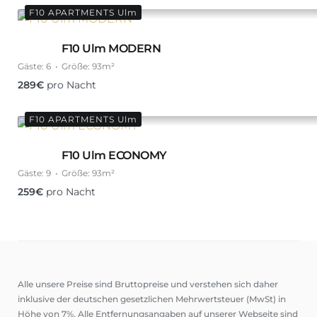
F10 APARTMENTS Ulm
F10 Ulm MODERN
Gäste:
6
Größe:
93m²
289
€
pro Nacht
F10 APARTMENTS Ulm
F10 Ulm ECONOMY
Gäste:
9
Größe:
93m²
259
€
pro Nacht
Alle unsere Preise sind Bruttopreise und verstehen sich daher
inklusive der deutschen gesetzlichen Mehrwertsteuer (MwSt) in
Höhe von 7%. Alle Entfernungsangaben auf unserer Webseite sind