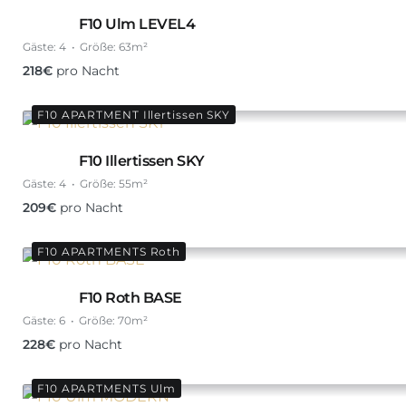
F10 Ulm LEVEL4
Gäste:
4
Größe:
63m²
218
€
pro Nacht
F10 APARTMENT Illertissen SKY
F10 Illertissen SKY
Gäste:
4
Größe:
55m²
209
€
pro Nacht
F10 APARTMENTS Roth
F10 Roth BASE
Gäste:
6
Größe:
70m²
228
€
pro Nacht
F10 APARTMENTS Ulm