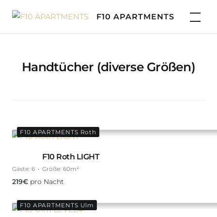
Skip
F10 APARTMENTS
to
content
Handtücher (diverse Größen)
F10 APARTMENTS Roth
F10 Roth LIGHT
Gäste:
6
Größe:
60m²
219
€
pro Nacht
F10 APARTMENTS Ulm