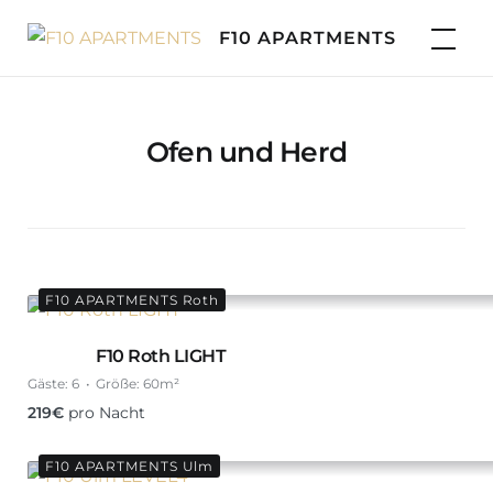
Skip
F10 APARTMENTS
to
content
Ofen und Herd
F10 APARTMENTS Roth
F10 Roth LIGHT
Gäste:
6
Größe:
60m²
219
€
pro Nacht
F10 APARTMENTS Ulm