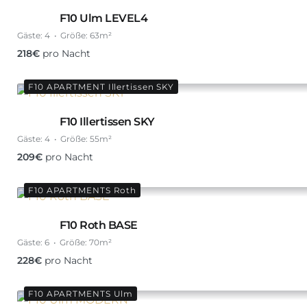
F10 Ulm LEVEL4
Gäste:
4
Größe:
63m²
218
€
pro Nacht
F10 APARTMENT Illertissen SKY
F10 Illertissen SKY
Gäste:
4
Größe:
55m²
209
€
pro Nacht
F10 APARTMENTS Roth
F10 Roth BASE
Gäste:
6
Größe:
70m²
228
€
pro Nacht
F10 APARTMENTS Ulm