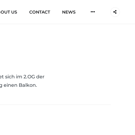
More
OUT US
CONTACT
NEWS
 sich im 2.OG der
g einen Balkon.