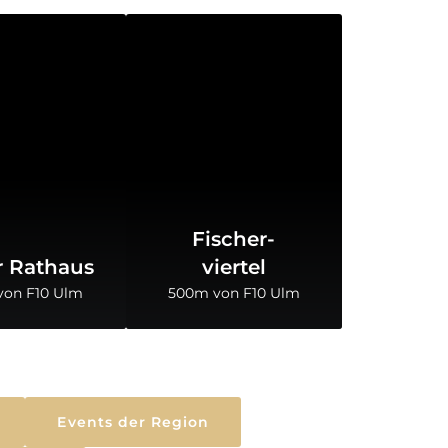
Fischer-
 Rathaus
viertel
von F10 Ulm
500m von F10 Ulm
Events der Region