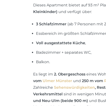
Dieses Apartment bietet auf 93 m² Pla
Kleinkinder)
und verfügt über:
3 Schlafzimmer
(ab 7 Personen mit Z
Essbereich im größten Schlafzimmer
Voll ausgestattete Küche
,
Badezimmer + separates WC,
Balkon.
Es liegt im
2. Obergeschoss
eines Woh
vom
Ulmer Münster
und
250 m vom
Zahlreiche
Sehenswürdigkeiten
, Res
Verkehrsmittel
sind in wenigen Minut
und Neu-Ulm (beide 900 m)
und Busha