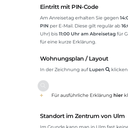
Eintritt mit PIN-Code
Wenn Sie beispielsweise als Anreisedatum (
Abreisedatum (Check-Out-Datum) den 02.J
Am Anreisetag erhalten Sie gegen
14:
01.Januar ab 16:00 Uhr mit dem PIN-Code d
PIN
per E-Mail. Diese gilt regulär ab
16
bspw. am 02.Januar um 00:01 Uhr. Wenn Si
Uhr) bis
11:00 Uhr am Abreisetag
für 
Einlass mit Hilfe unserer „Early-Check-In-
für eine kurze Erklärung.
sollten, können Sie am Anreisetag 01.Januar a
während Ihres gesamten Aufenthaltes bis 
Wohnungsplan / Layout
gültig. Sollten sie während des Buchungsv
In der Zeichnung auf
Lupen
klicken
Hilfe unserer „Late-Check-Out-Option“ geg
Sie am Abreisetag 02.Januar sogar bis 12:
Wohnung reicht es, wenn Sie die Wohnungstü
Für ausführliche Erklärung
hier
kl
wir für Sie. Bei weiteren Fragen hilft unser
Fr
Standort im Zentrum von Ulm
Sie gelangen über das Treppenhaus in das 
die einzige Wohnungstür (siehe Pfeil). Sie 
Im Grunde kann man in Ulm fast keine