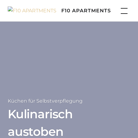
Skip
F10 APARTMENTS
to
content
Küchen für Selbstverpflegung
Kulinarisch
austoben