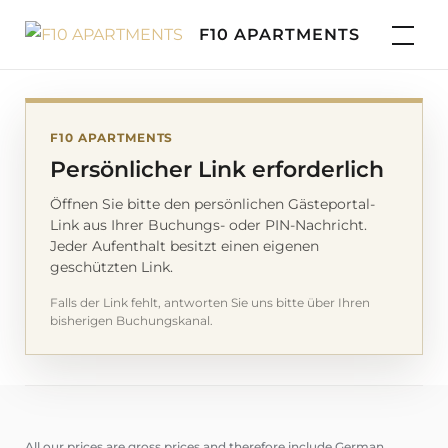
Skip
F10 APARTMENTS
to
content
F10 APARTMENTS
Persönlicher Link erforderlich
Öffnen Sie bitte den persönlichen Gästeportal-
Link aus Ihrer Buchungs- oder PIN-Nachricht.
Jeder Aufenthalt besitzt einen eigenen
geschützten Link.
Falls der Link fehlt, antworten Sie uns bitte über Ihren
bisherigen Buchungskanal.
All our prices are gross prices and therefore include German